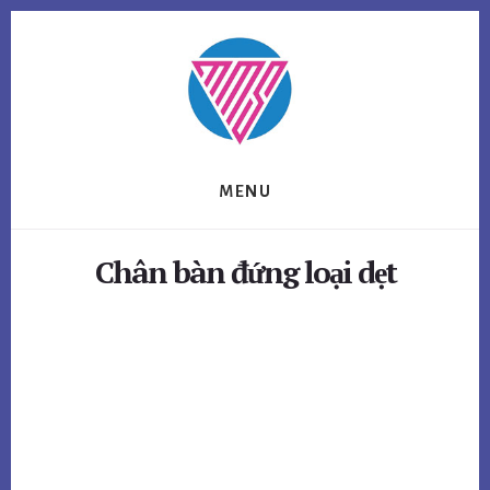
Skip
Skip
to
to
content
footer
MENU
Chân bàn đứng loại dẹt