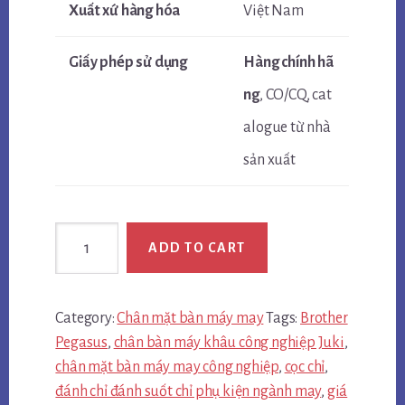
Xuất xứ hàng hóa
Việt Nam
Giấy phép sử dụng
Hàng chính hã
ng
, CO/CQ, cat
alogue từ nhà
sản xuất
Chân
ADD TO CART
bàn
đứng
loại
Category:
Chân mặt bàn máy may
Tags:
Brother
dẹt
Pegasus
,
chân bàn máy khâu công nghiệp Juki
,
quantity
chân mặt bàn máy may công nghiệp
,
cọc chỉ
,
đánh chỉ đánh suốt chỉ phụ kiện ngành may
,
giá