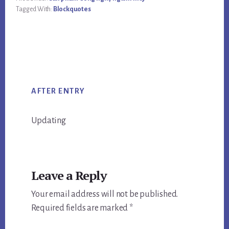
Tagged With:
Blockquotes
AFTER ENTRY
Updating
Reader
Leave a Reply
Interactions
Your email address will not be published.
Required fields are marked
*