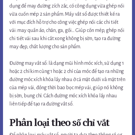
dụng để may đường zích zắc, có công dụng vừa ghép nối
vừa cuốn mép 2 sản phẩm. Máy vắt sổ được thiết kế ra
với mục đích hỗ trợ cho công việc ghép nối các chi tiết
vải: may quần áo, chăn, ga, gối… Giúp cốn mép, ghép nối
chi tiết vải sau khi cắt xong không bị sờn, tạo ra đường
may đẹp, chất lượng cho sản phẩm.
Đường may vắt sổ: là dạng mũi hình móc xích, sử dụng 1
hoặc 2 chỉ kim cùng 1 hoặc 2 chỉ của móc để tạo ra những
đường móc xích khóa lấy nhau ở cả mặt dưới và mặt trên
của mép vải, đồng thời bao bọc mép vải, giúp nó không
bị sờn, bung chỉ. Cách đường móc xích khóa lấy nhau
liên tiếp để tạo ra đường vắt sổ.
Phân loại theo số chỉ vắt
Để phân loại máy vắt sổ, người ta dựa theo thông số cơ