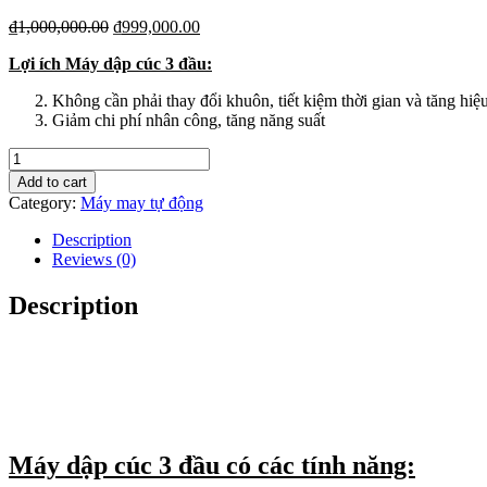
Original
Current
₫
1,000,000.00
₫
999,000.00
price
price
Lợi ích Máy dập cúc 3 đầu:
was:
is:
₫1,000,000.00.
₫999,000.00.
Không cần phải thay đổi khuôn, tiết kiệm thời gian và tăng hiệ
Giảm chi phí nhân công, tăng năng suất
Máy
Dập
Add to cart
cúc
Category:
Máy may tự động
3
đầu
Description
quantity
Reviews (0)
Description
Máy dập cúc 3 đầu có các tính năng: