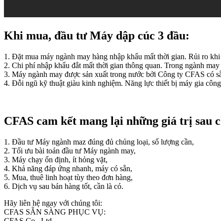
Khi mua, đầu tư Máy dập cúc 3 đầu:
1. Đặt mua máy ngành may hàng nhập khẩu mất thời gian. Rủi ro khi 
2. Chi phí nhập khẩu đắt mất thời gian thông quan. Trong ngành may y
3. Máy ngành may được sản xuất trong nước bởi Công ty CFAS có sẵ
4. Đỗi ngũ kỹ thuật giàu kinh nghiệm. Năng lực thiết bị máy gia cô
CFAS cam kết mang lại những giá trị sau 
1. Đầu tư Máy ngành maz đúng đủ chủng loại, số lượng cần,
2. Tối ưu bài toán đầu tư Máy ngành may,
3. Máy chạy ổn định, ít hỏng vặt,
4. Khả năng đáp ứng nhanh, máy có sẵn,
5. Mua, thuê linh hoạt tùy theo đơn hàng,
6. Dịch vụ sau bán hàng tốt, cần là có.
Hãy liên hệ ngay với chúng tôi:
CFAS SẴN SÀNG PHỤC VỤ:
CFAS Co., Ltd