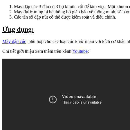
Máy dập cúc 3 đầu có 3 bộ khuôn cối để làm việc. Một khuôn để 
Máy được trang bị hệ thống bộ giáp bảo vệ thông minh, sẽ bảo
Các tần số dập nút có thể được kiểm soát và điều chỉnh.
Ứng dụng:
Máy dập cúc
phù hợp cho các loại cúc khác nhau với kích cỡ khác nha
Chi tiết giới thiệu xem thêm trên kênh
Youtube
: