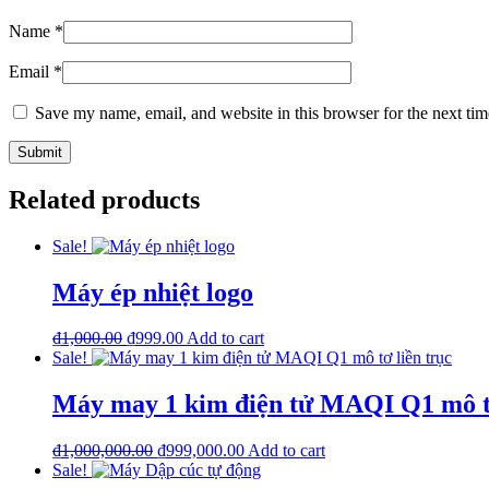
Name
*
Email
*
Save my name, email, and website in this browser for the next ti
Related products
Sale!
Máy ép nhiệt logo
Original
Current
₫
1,000.00
₫
999.00
Add to cart
price
price
Sale!
was:
is:
₫1,000.00.
₫999.00.
Máy may 1 kim điện tử MAQI Q1 mô tơ
Original
Current
₫
1,000,000.00
₫
999,000.00
Add to cart
price
price
Sale!
was:
is: