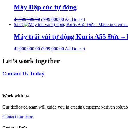
₫1,000,000.00.
₫999,000.00.
Máy Dập cúc tự động
Original
Current
₫
1,000,000.00
₫
999,000.00
Add to cart
price
price
Sale!
was:
is:
₫1,000,000.00.
₫999,000.00.
Máy trải vải tự động Kuris A55 Đức 
Original
Current
₫
1,000,000.00
₫
999,000.00
Add to cart
price
price
was:
is:
Let’s work together
₫1,000,000.00.
₫999,000.00.
Contact Us Today
Footer
Work with us
Our dedicated team will guide you in creating customer-driven solutio
Contact our team
Contact Info