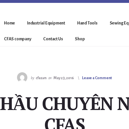
Home
Industrial Equipment
Hand Tools
Sewing Eq
CFAS company
Contact Us
Shop
by
cfas.vn
on
May 23, 2016
Leave a Comment
THẦU CHUYÊN N
CFAS