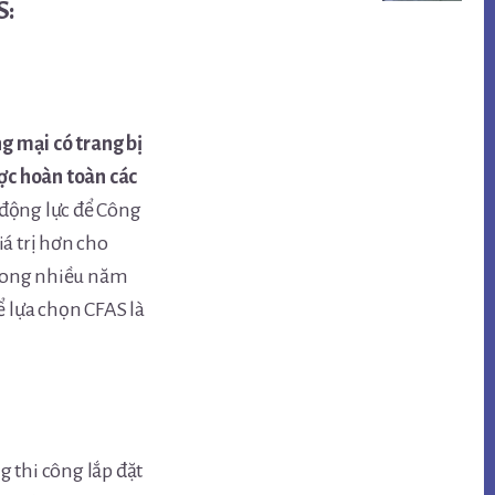
S:
g mại có trang bị
ợc hoàn toàn các
 động lực để Công
á trị hơn cho
trong nhiều năm
ể lựa chọn CFAS là
 thi công lắp đặt