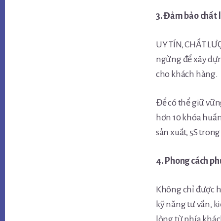
3. Đảm bảo chất 
UY TÍN, CHẤT LƯỢ
ngừng để xây dựng
cho khách hàng.
Để có thể giữ vữn
hơn 10 khóa huấn 
sản xuất, 5S tron
4. Phong cách ph
Không chỉ được hu
kỹ năng tư vấn, k
lòng từ phía khá