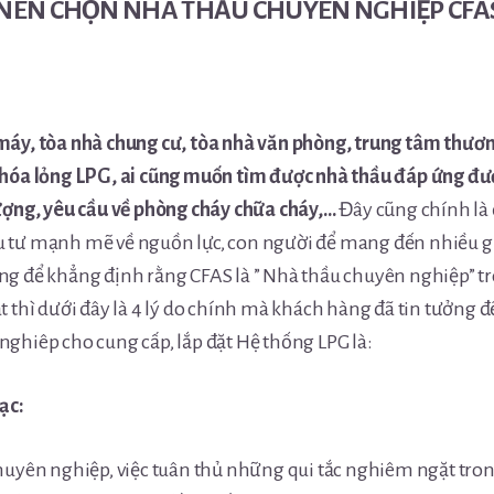
N NÊN CHỌN NHÀ THẦU CHUYÊN NGHIỆP CFA
máy, tòa nhà chung cư, tòa nhà văn phòng, trung tâm thươn
 hóa lỏng LPG, ai cũng muốn tìm được nhà thầu đáp ứng đư
lượng, yêu cầu về phòng cháy chữa cháy,…
Đây cũng chính là
 tư mạnh mẽ về nguồn lực, con người để mang đến nhiều gi
ng để khẳng định rằng CFAS là ” Nhà thầu chuyên nghiệp” 
t thì dưới đây là 4 lý do chính mà khách hàng đã tin tưởng đ
ghiêp cho cung cấp, lắp đặt Hệ thống LPG là:
bạc:
huyên nghiệp, việc tuân thủ những qui tắc nghiêm ngặt trong