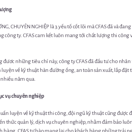
lượng
NG, CHUYÊN NGHIỆP là 3 yếu tố cốt lõi mà CFAS đã và đang
 công ty. CFAS cam kết luôn mang tới chất lượng thi công v
g đươc những tiêu chí này, công ty CFAS đã đầu tư cho nhân
luyện về kỹ thuật hàn đường ống, an toàn sản xuất, lắp đặt th
g nhiều năm qua.
ục vụ chuyên nghiệp
ấn luyện về kỹ thuật thi công, đội ngũ kỹ thuật cũng được đ
iến thức quản lý, dịch vụ chuyên nghiệp, nhằm đảm bảo luôn
ch hàng. CFAS tự hào mang lại cho khách hàng những trải 