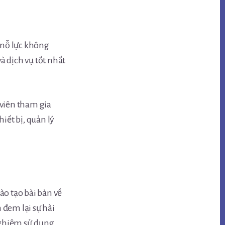
 nỗ lực không
à dịch vụ tốt nhất
 viên tham gia
iết bị, quản lý
ào tạo bài bản về
 đem lại sự hài
nghiệm sử dụng