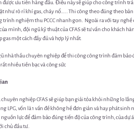
uôn được ưu tiên hàng đầu. Điều này sẽ giúp cho công trình 
 đặt như rò rỉ khí gas, cháy nổ….. Thi công theo đúng theo bả
ng trình nghiệm thu PCCC nhanh gon. Ngoài ra với tay nghề
ủa mình, đội ngũ kỹ thuật của CFAS sẽ tư vấn cho khách hà
 gas một cách đầy đủ và hợp lý nhất.
ũ nhà thầu chuyên nghiệp để thi công công trình đảm bảo đ
 rất nhiều tiền bạc và công sức
gian
chuyên nghiệp CFAS sẽ giúp bạn giải tỏa khỏi những lo lắng
ống LPG, vốn là 1 vấn đề không hề đơn giản và hay phát sinh 
 nguồn lực để đảm bảo đúng tiến độ của công trình, của dự 
ới chủ đầu tư.