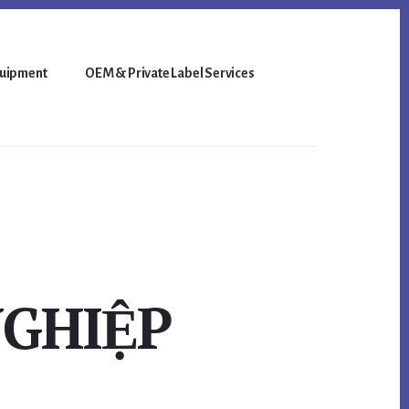
uipment
OEM & Private Label Services
GHIỆP