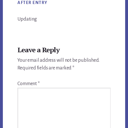
AFTER ENTRY
Updating
Reader
Leave a Reply
Interactions
Your email address will not be published.
Required fields are marked
*
Comment
*